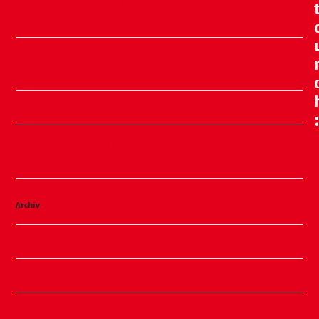
🧸🍂 Familienflohmarkt in der ÖKO Kita
Stadtweide 🍂🧸
Ein Nachmittag voller Meeresluft, Erinnerungen
und Glück
Sommer, Sonne, Slushi
✨ Familiennachmittag in unserer Kita ✨
Kinderhaus am Warnowpark
Archiv
August 2026
Juli 2026
Juni 2026