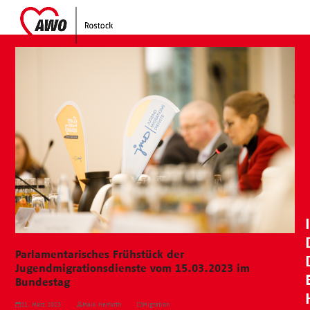
Skip
Open
Close
to
mobile
mobile
content
menu
menu
Parlamentarisches Frühstück der
Jugendmigrationsdienste vom 15.03.2023 im
Bundestag
21. März 2023
Maik Herfurth
Migration