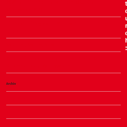
🧸🍂 Familienflohmarkt in der ÖKO Kita
Stadtweide 🍂🧸
Ein Nachmittag voller Meeresluft, Erinnerungen
und Glück
Sommer, Sonne, Slushi
✨ Familiennachmittag in unserer Kita ✨
Kinderhaus am Warnowpark
Archiv
August 2026
Juli 2026
Juni 2026