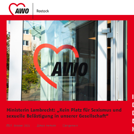
Skip
Open
Close
to
mobile
mobile
content
menu
menu
Ministerin Lambrecht: „Kein Platz für Sexismus und
sexuelle Belästigung in unserer Gesellschaft“
27. Oktober 2021
Maik Herfurth
Allgemein