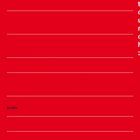
Tag liegt hinter uns und war ein voller Erfolg!
🧸🍂 Familienflohmarkt in der ÖKO Kita
Stadtweide 🍂🧸
Ein Nachmittag voller Meeresluft, Erinnerungen
und Glück
Sommer, Sonne, Slushi
✨ Familiennachmittag in unserer Kita ✨
Kinderhaus am Warnowpark
Archiv
August 2026
Juli 2026