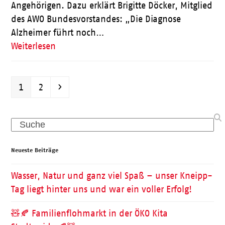
Angehörigen. Dazu erklärt Brigitte Döcker, Mitglied
des AWO Bundesvorstandes: „Die Diagnose
Alzheimer führt noch…
Weiterlesen
Seite
Seite
Vorwärts
1
2
Search
Neueste Beiträge
Wasser, Natur und ganz viel Spaß – unser Kneipp-
Tag liegt hinter uns und war ein voller Erfolg!
🧸🍂 Familienflohmarkt in der ÖKO Kita