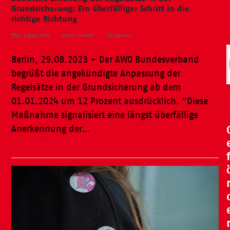
Grundsicherung: Ein überfälliger Schritt in die
richtige Richtung
30. August 2023
Maik Herfurth
Allgemein
Berlin, 29.08.2023 – Der AWO Bundesverband
begrüßt die angekündigte Anpassung der
Regelsätze in der Grundsicherung ab dem
01.01.2024 um 12 Prozent ausdrücklich. “Diese
Maßnahme signalisiert eine längst überfällige
Anerkennung der…
Weiterlesen