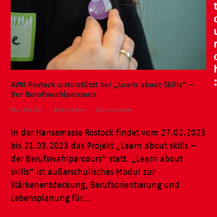
AWO Rostock unterstützt bei „Learn about Skills“ –
Der Berufswahlparcours
14. März 2023
Maik Herfurth
Veranstaltungen
In der Hansemesse Rostock findet vom 27.02.2023
bis 21.03.2023 das Projekt „Learn about skills –
der Berufswahlparcours“ statt. „Learn about
skills“ ist außerschulisches Modul zur
Stärkenentdeckung, Berufsorientierung und
Lebensplanung für…
Weiterlesen