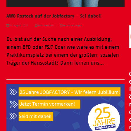
AWO Rostock auf der Jobfactory – Sei dabei!
30. August 2023
Maik Herfurth
Veranstaltungen
Du bist auf der Suche nach einer Ausbildung,
einem BFD oder FSJ? Oder wie wäre es mit einem
Praktikumsplatz bei einem der größten, sozialen
Träger der Hansestadt? Dann lernen uns…
Weiterlesen