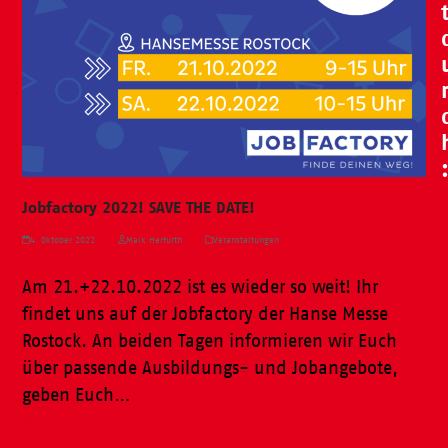
Jobfactory 2022! SAVE THE DATE!
4. Oktober 2022
Maik Herfurth
Veranstaltungen
Am 21.+22.10.2022 ist es wieder so weit! Ihr
findet uns auf der Jobfactory der Hanse Messe
Rostock. An beiden Tagen informieren wir Euch
über passende Ausbildungs- und Jobangebote,
geben Euch…
Weiterlesen